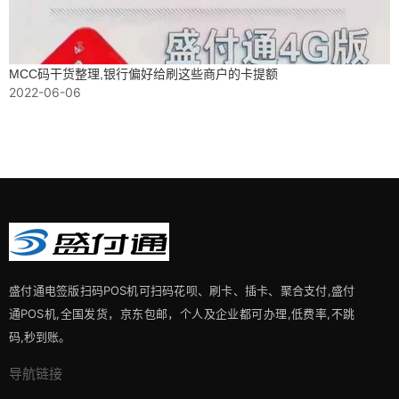
MCC码干货整理,银行偏好给刷这些商户的卡提额
2022-06-06
盛付通电签版扫码POS机可扫码花呗、刷卡、插卡、聚合支付,盛付
通POS机,全国发货，京东包邮，个人及企业都可办理,低费率,不跳
码,秒到账。
导航链接