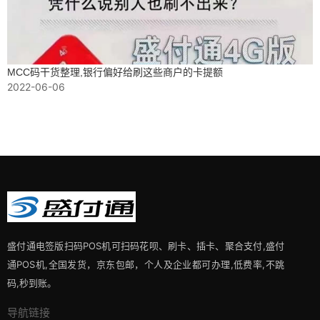
MCC码干货整理,银行偏好给刷这些商户的卡提额
2022-06-06
盛付通电签版扫码POS机可扫码花呗、刷卡、插卡、聚合支付,盛付
通POS机,全国发货，京东包邮，个人及企业都可办理,低费率,不跳
码,秒到账。
导航链接